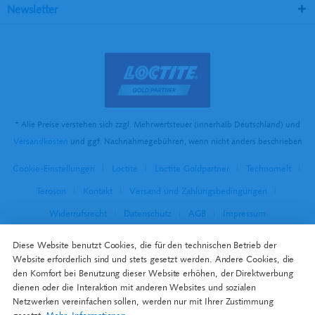
Newsletter
* Alle Preise verstehen sich zzgl. Mehrwertsteuer (innerhalb Deutschland) und
Versandkosten
und ggf. Nachnahmegebühren, wenn nicht anders beschrieben
Cookie-Einstellungen
Loctite
Loctite Goldpartner
Technomelt
Teroson
Kontakt
Versand und Zahlungsbedingungen
Widerrufsrecht
Datenschutz
AGB
Impressum
Diese Website benutzt Cookies, die für den technischen Betrieb der
Website erforderlich sind und stets gesetzt werden. Andere Cookies, die
den Komfort bei Benutzung dieser Website erhöhen, der Direktwerbung
dienen oder die Interaktion mit anderen Websites und sozialen
Netzwerken vereinfachen sollen, werden nur mit Ihrer Zustimmung