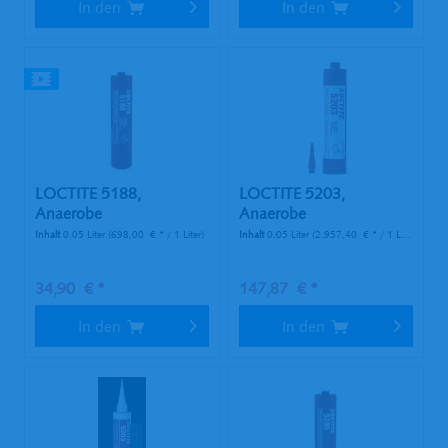
In den
In den
LOCTITE 5188,
LOCTITE 5203,
Anaerobe
Anaerobe
Flächendichtung, 50 ml...
Flächendichtung, 300
Inhalt
0.05 Liter
(698,00 € * / 1 Liter)
Inhalt
0.05 Liter
(2.957,40 € * / 1 Liter)
ml...
34,90 € *
147,87 € *
In den
In den