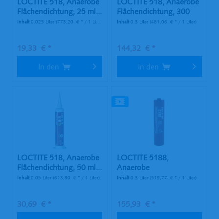
LOCTITE 518, Anaerobe
LOCTITE 518, Anaerobe
Flächendichtung, 25 ml...
Flächendichtung, 300
ml...
Inhalt
0.025 Liter
(773,20 € * / 1 Liter)
Inhalt
0.3 Liter
(481,06 € * / 1 Liter)
19,33 € *
144,32 € *
In den
In den
LOCTITE 518, Anaerobe
LOCTITE 5188,
Flächendichtung, 50 ml...
Anaerobe
Flächendichtung, 300
Inhalt
0.05 Liter
(613,80 € * / 1 Liter)
Inhalt
0.3 Liter
(519,77 € * / 1 Liter)
ml...
30,69 € *
155,93 € *