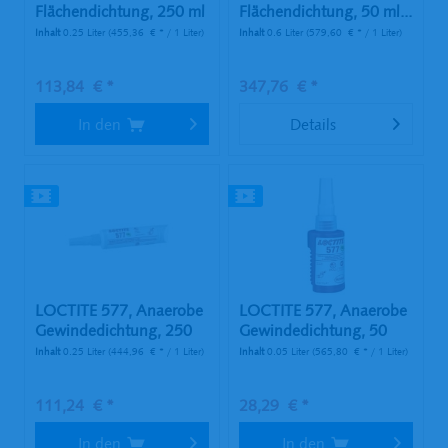
Flächendichtung, 250 ml
Flächendichtung, 50 ml...
Tube
Inhalt
0.25 Liter
(455,36 € * / 1 Liter)
Inhalt
0.6 Liter
(579,60 € * / 1 Liter)
113,84 € *
347,76 € *
In den
Details
LOCTITE 577, Anaerobe
LOCTITE 577, Anaerobe
Gewindedichtung, 250
Gewindedichtung, 50
ml Tube
ml...
Inhalt
0.25 Liter
(444,96 € * / 1 Liter)
Inhalt
0.05 Liter
(565,80 € * / 1 Liter)
111,24 € *
28,29 € *
In den
In den