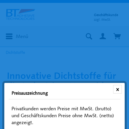
Geschäftskunde
zzgl. MwSt.
Menü
Dichtstoffe
Innovative Dichtstoffe für
die Industrie – Vermeidung
Preisauszeichnung
von Leckagen flüssiger
oder gasförmiger Medien
Privatkunden werden Preise mit MwSt. (brutto)
und Geschäftskunden Preise ohne MwSt. (netto)
Dichtungslösungen für Gewinde,
angezeigt.