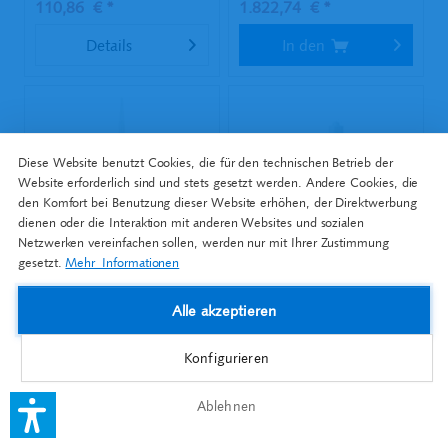
110,86 € *
1.822,74 € *
Details
In den
Diese Website benutzt Cookies, die für den technischen Betrieb der
Website erforderlich sind und stets gesetzt werden. Andere Cookies, die
den Komfort bei Benutzung dieser Website erhöhen, der Direktwerbung
dienen oder die Interaktion mit anderen Websites und sozialen
LOCTITE SI 5910, 1K-
LOCTITE SI 5910, 1K-
Netzwerken vereinfachen sollen, werden nur mit Ihrer Zustimmung
Silikon, schwarz, 300
Silikon, schwarz, 50 ml...
gesetzt.
Mehr Informationen
ml...
Inhalt
3.6 Liter
(155,34 € * / 1 Liter)
Inhalt
0.6 Liter
(228,23 € * / 1 Liter)
Alle akzeptieren
559,22 € *
136,94 € *
Konfigurieren
Details
Details
Ablehnen