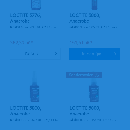
LOCTITE 5776,
LOCTITE 5800,
Anaerobe
Anaerobe
Gewindedichtung, 50
Flächendichtung, 300
Inhalt
0.6 Liter
(637,20 € * / 1 Liter)
Inhalt
0.3 Liter
(505,03 € * / 1 Liter)
ml...
ml...
382,32 € *
151,51 € *
Details
In den
Sonderposten
LOCTITE 5800,
LOCTITE 5800,
Anaerobe
Anaerobe
Flächendichtung, 50 ml...
Flächendichtung, 50 ml...
Inhalt
0.05 Liter
(676,80 € * / 1 Liter)
Inhalt
0.05 Liter
(451,20 € * / 1 Liter)