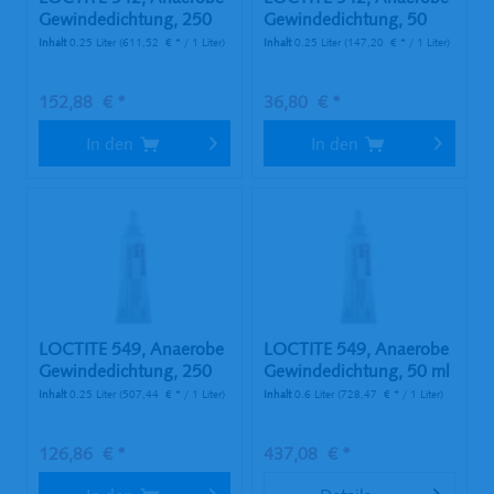
Gewindedichtung, 250
Gewindedichtung, 50
ml...
ml...
Inhalt
0.25 Liter
(611,52 € * / 1 Liter)
Inhalt
0.25 Liter
(147,20 € * / 1 Liter)
152,88 € *
36,80 € *
In den
In den
LOCTITE 549, Anaerobe
LOCTITE 549, Anaerobe
Gewindedichtung, 250
Gewindedichtung, 50 ml
ml Tube
Tube
Inhalt
0.25 Liter
(507,44 € * / 1 Liter)
Inhalt
0.6 Liter
(728,47 € * / 1 Liter)
126,86 € *
437,08 € *