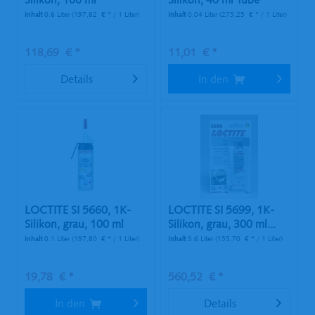
Druckgasdose
Inhalt
0.6 Liter
(197,82 € * / 1 Liter)
Inhalt
0.04 Liter
(275,25 € * / 1 Liter)
118,69 € *
11,01 € *
Details
In den
LOCTITE SI 5660, 1K-
LOCTITE SI 5699, 1K-
Silikon, grau, 100 ml
Silikon, grau, 300 ml...
Tube
Inhalt
0.1 Liter
(197,80 € * / 1 Liter)
Inhalt
3.6 Liter
(155,70 € * / 1 Liter)
19,78 € *
560,52 € *
In den
Details