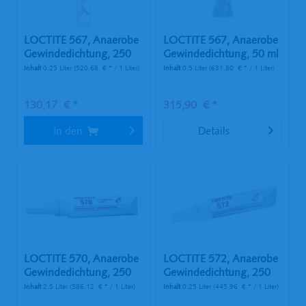
LOCTITE 567, Anaerobe
LOCTITE 567, Anaerobe
Gewindedichtung, 250
Gewindedichtung, 50 ml
ml Tube
Tube
Inhalt
0.25 Liter
(520,68 € * / 1 Liter)
Inhalt
0.5 Liter
(631,80 € * / 1 Liter)
130,17 € *
315,90 € *
In den
Details
LOCTITE 570, Anaerobe
LOCTITE 572, Anaerobe
Gewindedichtung, 250
Gewindedichtung, 250
ml Tube
ml Tube
Inhalt
2.5 Liter
(586,12 € * / 1 Liter)
Inhalt
0.25 Liter
(445,96 € * / 1 Liter)