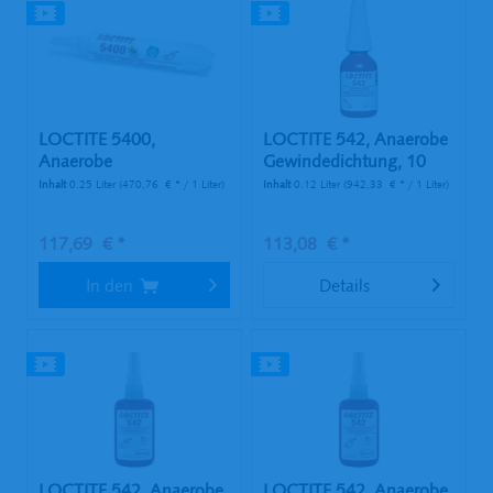
LOCTITE 5400,
LOCTITE 542, Anaerobe
Anaerobe
Gewindedichtung, 10
Gewindedichtung, 250
ml...
Inhalt
0.25 Liter
(470,76 € * / 1 Liter)
Inhalt
0.12 Liter
(942,33 € * / 1 Liter)
ml...
117,69 € *
113,08 € *
In den
Details
LOCTITE 542, Anaerobe
LOCTITE 542, Anaerobe