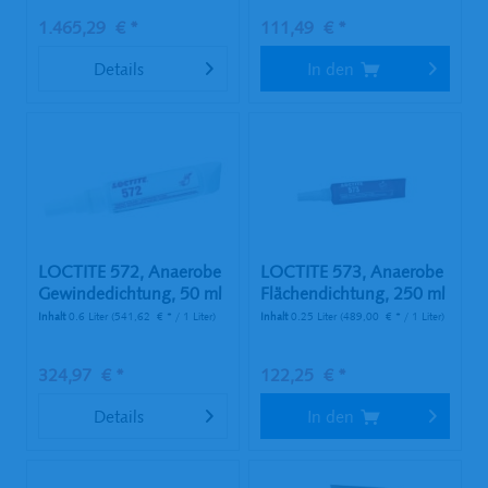
1.465,29 € *
111,49 € *
Details
In den
LOCTITE 572, Anaerobe
LOCTITE 573, Anaerobe
Gewindedichtung, 50 ml
Flächendichtung, 250 ml
Tube
Tube
Inhalt
0.6 Liter
(541,62 € * / 1 Liter)
Inhalt
0.25 Liter
(489,00 € * / 1 Liter)
324,97 € *
122,25 € *
Details
In den