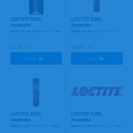
LOCTITE 5203,
LOCTITE 5205,
Anaerobe
Anaerobe
Flächendichtung, 50 ml...
Flächendichtung, 300
Inhalt
0.05 Liter
(629,40 € * / 1 Liter)
Inhalt
0.05 Liter
(3.210,20 € * / 1 Liter)
ml...
31,47 € *
160,51 € *
In den
In den
LOCTITE 5205,
LOCTITE 5208,
Anaerobe
Anaerobe
Flächendichtung, 50 ml...
Flächendichtung, 250
Inhalt
2.5 Liter
(129,24 € * / 1 Liter)
Inhalt
0.25 Liter
(615,80 € * / 1 Liter)
ml...