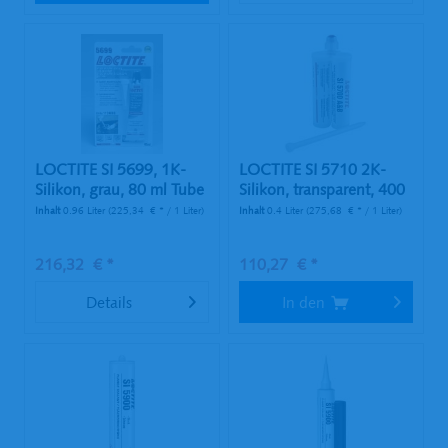
LOCTITE SI 5699, 1K-
LOCTITE SI 5710 2K-
Silikon, grau, 80 ml Tube
Silikon, transparent, 400
ml...
Inhalt
0.96 Liter
(225,34 € * / 1 Liter)
Inhalt
0.4 Liter
(275,68 € * / 1 Liter)
216,32 € *
110,27 € *
Details
In den