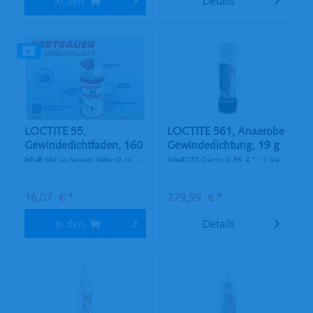
In den
Details
LOCTITE 55,
LOCTITE 561, Anaerobe
Gewindedichtfaden, 160
Gewindedichtung, 19 g
m Dose
Stick
Inhalt
160 Laufende(r) Meter
(0,10 € * / 1 Laufende(r) Meter)
Inhalt
285 Gramm
(0,98 € * / 1 Gramm)
16,07 € *
279,99 € *
In den
Details