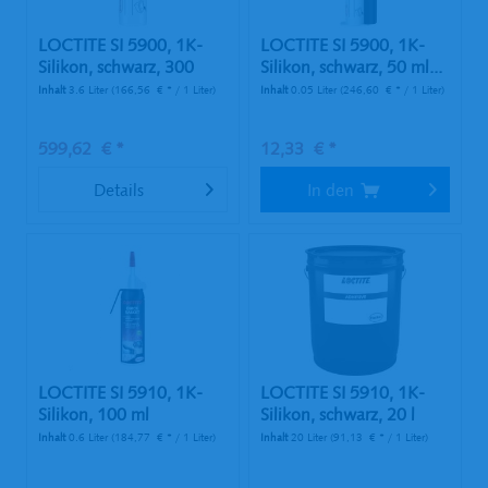
LOCTITE SI 5900, 1K-
LOCTITE SI 5900, 1K-
Silikon, schwarz, 300
Silikon, schwarz, 50 ml...
ml...
Inhalt
3.6 Liter
(166,56 € * / 1 Liter)
Inhalt
0.05 Liter
(246,60 € * / 1 Liter)
599,62 € *
12,33 € *
Details
In den
LOCTITE SI 5910, 1K-
LOCTITE SI 5910, 1K-
Silikon, 100 ml
Silikon, schwarz, 20 l
Druckgasdose
Hobbock
Inhalt
0.6 Liter
(184,77 € * / 1 Liter)
Inhalt
20 Liter
(91,13 € * / 1 Liter)