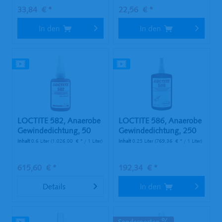
33,84 € *
22,56 € *
In den
In den
LOCTITE 582, Anaerobe
LOCTITE 586, Anaerobe
Gewindedichtung, 50
Gewindedichtung, 250
ml...
ml...
Inhalt
0.6 Liter
(1.026,00 € * / 1 Liter)
Inhalt
0.25 Liter
(769,36 € * / 1 Liter)
615,60 € *
192,34 € *
Details
In den
Sonderposten