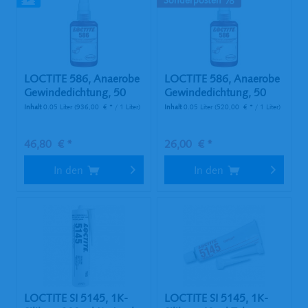
LOCTITE 586, Anaerobe
LOCTITE 586, Anaerobe
Gewindedichtung, 50
Gewindedichtung, 50
ml...
ml...
Inhalt
0.05 Liter
(936,00 € * / 1 Liter)
Inhalt
0.05 Liter
(520,00 € * / 1 Liter)
46,80 € *
26,00 € *
In den
In den
LOCTITE SI 5145, 1K-
LOCTITE SI 5145, 1K-