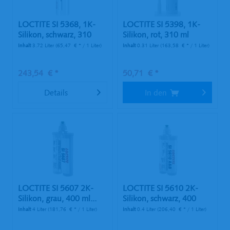
LOCTITE SI 5368, 1K-
LOCTITE SI 5398, 1K-
Silikon, schwarz, 310
Silikon, rot, 310 ml
ml...
Kartusche
Inhalt
3.72 Liter
(65,47 € * / 1 Liter)
Inhalt
0.31 Liter
(163,58 € * / 1 Liter)
243,54 € *
50,71 € *
Details
In den
LOCTITE SI 5607 2K-
LOCTITE SI 5610 2K-
Silikon, grau, 400 ml...
Silikon, schwarz, 400
ml...
Inhalt
4 Liter
(181,76 € * / 1 Liter)
Inhalt
0.4 Liter
(206,40 € * / 1 Liter)