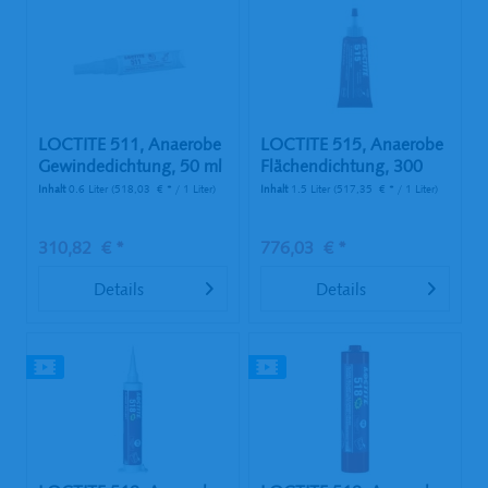
LOCTITE 511, Anaerobe
LOCTITE 515, Anaerobe
Gewindedichtung, 50 ml
Flächendichtung, 300
Tube
ml...
Inhalt
0.6 Liter
(518,03 € * / 1 Liter)
Inhalt
1.5 Liter
(517,35 € * / 1 Liter)
310,82 € *
776,03 € *
Details
Details