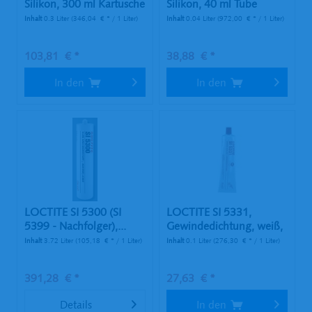
Silikon, 300 ml Kartusche
Silikon, 40 ml Tube
Inhalt
0.3 Liter
(346,04 € * / 1 Liter)
Inhalt
0.04 Liter
(972,00 € * / 1 Liter)
103,81 € *
38,88 € *
In den
In den
LOCTITE SI 5300 (SI
LOCTITE SI 5331,
5399 - Nachfolger),...
Gewindedichtung, weiß,
100 ml...
Inhalt
3.72 Liter
(105,18 € * / 1 Liter)
Inhalt
0.1 Liter
(276,30 € * / 1 Liter)
391,28 € *
27,63 € *
Details
In den