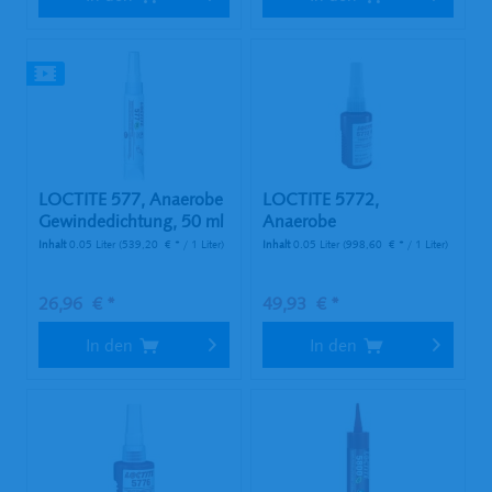
LOCTITE 577, Anaerobe
LOCTITE 5772,
Gewindedichtung, 50 ml
Anaerobe
Tube
Gewindedichtung, 50
Inhalt
0.05 Liter
(539,20 € * / 1 Liter)
Inhalt
0.05 Liter
(998,60 € * / 1 Liter)
ml...
26,96 € *
49,93 € *
In den
In den