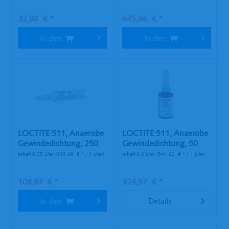
32,88 € *
645,86 € *
In den
In den
LOCTITE 511, Anaerobe
LOCTITE 511, Anaerobe
Gewindedichtung, 250
Gewindedichtung, 50
ml Tube
ml...
Inhalt
0.25 Liter
(435,48 € * / 1 Liter)
Inhalt
0.6 Liter
(541,62 € * / 1 Liter)
108,87 € *
324,97 € *
In den
Details