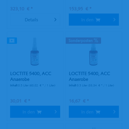
323,10 € *
153,95 € *
Details
In den
Sonderposten
LOCTITE 5400, ACC
LOCTITE 5400, ACC
Anaerobe
Anaerobe
Gewindedichtung, 50...
Gewindedichtung, 50...
Inhalt
0.5 Liter
(60,02 € * / 1 Liter)
Inhalt
0.5 Liter
(33,34 € * / 1 Liter)
30,01 € *
16,67 € *
In den
In den