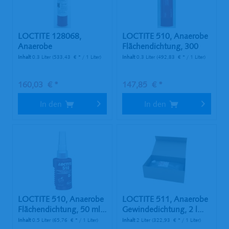
LOCTITE 128068,
LOCTITE 510, Anaerobe
Anaerobe
Flächendichtung, 300
Flächendichtung, 300...
ml...
Inhalt
0.3 Liter
(533,43 € * / 1 Liter)
Inhalt
0.3 Liter
(492,83 € * / 1 Liter)
160,03 € *
147,85 € *
In den
In den
LOCTITE 510, Anaerobe
LOCTITE 511, Anaerobe
Flächendichtung, 50 ml...
Gewindedichtung, 2 l...
Inhalt
0.5 Liter
(65,76 € * / 1 Liter)
Inhalt
2 Liter
(322,93 € * / 1 Liter)