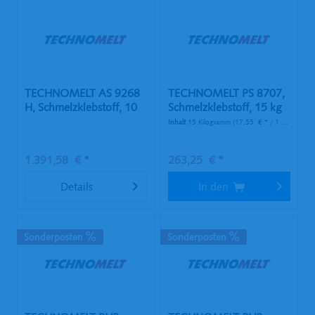
TECHNOMELT AS 9268
TECHNOMELT PS 8707,
H, Schmelzklebstoff, 10
Schmelzklebstoff, 15 kg
kg...
Karton
Inhalt
15 Kilogramm
(17,55 € * / 1 Kilogramm)
1.391,58 € *
263,25 € *
Details
In den
Sonderposten
Sonderposten