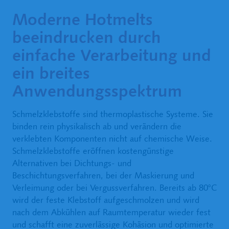
lassen!
n, 
Moderne Hotmelts
zuverlässi
beeindrucken durch
g, 
einfache Verarbeitung und
effizient! 
ein breites
Klebstoffberat
ung für 
Anwendungsspektrum
Schmelzklebst
offe bei BT 
Schmelzklebstoffe sind thermoplastische Systeme. Sie
Adhesive 
binden rein physikalisch ab und verändern die
Technologies 
verklebten Komponenten nicht auf chemische Weise.
Schmelzklebstoffe eröffnen kostengünstige
Jetzt anrufen
Alternativen bei Dichtungs- und
+49 201
Beschichtungsverfahren, bei der Maskierung und
Verleimung oder bei Vergussverfahren. Bereits ab 80°C
4868244
wird der feste Klebstoff aufgeschmolzen und wird
nach dem Abkühlen auf Raumtemperatur wieder fest
und schafft eine zuverlässige Kohäsion und optimierte