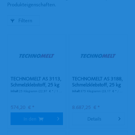
Produkteigenschaften.
Filtern
TECHNOMELT AS 3113,
TECHNOMELT AS 3188,
Schmelzklebstoff, 25 kg
Schmelzklebstoff, 25 kg
Sack
Sack
Inhalt
25 Kilogramm
(22,97 € * / 1 Kilogramm)
Inhalt
375 Kilogramm
(23,17 € * / 1 Kilogramm)
574,20 € *
8.687,25 € *
In den
Details