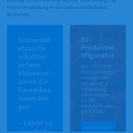
finden Anwendung in den unterschiedlichsten
Bereichen.
BT-
Schmelzkl
Produktko
ebstoffe 
nfigurator
schaffen 
sichere 
Der LOCTITE® 
Klebeverf
Klebstoffkonfigu
rator befindet 
ahren für 
sich aktuell in 
Gewerbea
Entwicklung. 
Gerne beraten 
nwendun
wir Sie 
gen
telefonisch oder 
per E-Mail. 
– Leicht zu 
Jetzt beraten
verarbeite