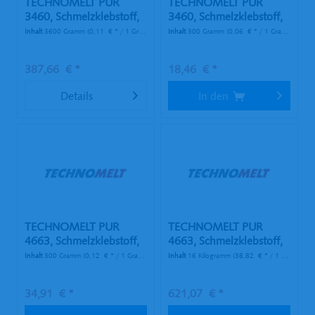
TECHNOMELT PUR
TECHNOMELT PUR
3460, Schmelzklebstoff,
3460, Schmelzklebstoff,
300 g...
300 g...
Inhalt
3600 Gramm
(0,11 € * / 1 Gramm)
Inhalt
300 Gramm
(0,06 € * / 1 Gramm)
387,66 € *
18,46 € *
Details
In den
TECHNOMELT PUR
TECHNOMELT PUR
4663, Schmelzklebstoff,
4663, Schmelzklebstoff,
300 g...
8x2 kg...
Inhalt
300 Gramm
(0,12 € * / 1 Gramm)
Inhalt
16 Kilogramm
(38,82 € * / 1 Kilogramm)
34,91 € *
621,07 € *