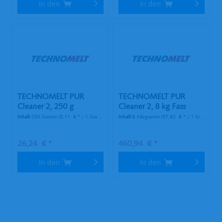
In den
In den
TECHNOMELT PUR
TECHNOMELT PUR
Cleaner 2, 250 g
Cleaner 2, 8 kg Fass
Kartusche...
Inhalt
250 Gramm
(0,11 € * / 1 Gramm)
Inhalt
8 Kilogramm
(57,62 € * / 1 Kilogramm)
26,24 € *
460,94 € *
In den
In den