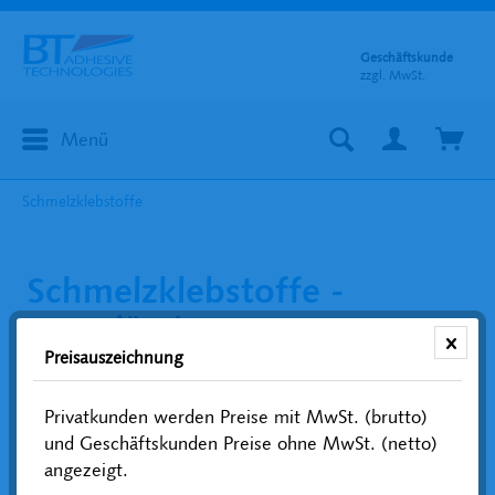
Geschäftskunde
zzgl. MwSt.
Menü
Schmelzklebstoffe
Schmelzklebstoffe -
zuverlässige
Preisauszeichnung
Klebstoffverbindungen für
gewerbliche
Privatkunden werden Preise mit MwSt. (brutto)
Anwendungen
und Geschäftskunden Preise ohne MwSt. (netto)
angezeigt.