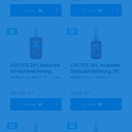
In den
In den
LOCTITE 241, Anaerobe
LOCTITE 241, Anaerobe
Schraubensicherung,
Schraubensicherung, 50
250...
ml...
Inhalt
0.25 Liter
(806,76 € * / 1 Liter)
Inhalt
0.05 Liter
(1.133,60 € * / 1 Liter)
201,69 € *
56,68 € *
In den
In den