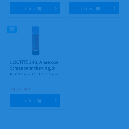
In den
In den
LOCTITE 248, Anaerobe
Schraubensicherung, 9
g...
Inhalt
9 Gramm
(1,53 € * / 1 Gramm)
13,77 € *
In den