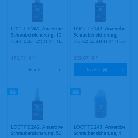
LOCTITE 242, Anaerobe
LOCTITE 242, Anaerobe
Schraubensicherung, 10
Schraubensicherung,
ml...
250...
Inhalt
0.12 Liter
(1.272,58 € * / 1 Liter)
Inhalt
0.25 Liter
(838,68 € * / 1 Liter)
152,71 € *
209,67 € *
Details
In den
LOCTITE 242, Anaerobe
LOCTITE 243, Anaerobe
Schraubensicherung, 50
Schraubensicherung, 1