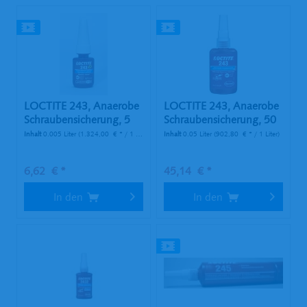
LOCTITE 243, Anaerobe
LOCTITE 243, Anaerobe
Schraubensicherung, 5
Schraubensicherung, 50
ml...
ml...
Inhalt
0.005 Liter
(1.324,00 € * / 1 Liter)
Inhalt
0.05 Liter
(902,80 € * / 1 Liter)
6,62 € *
45,14 € *
In den
In den