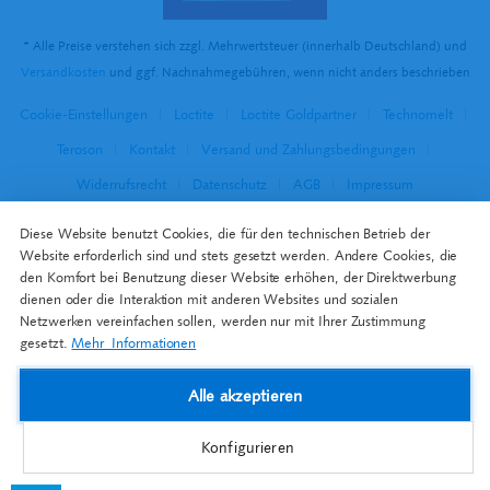
* Alle Preise verstehen sich zzgl. Mehrwertsteuer (innerhalb Deutschland) und
Versandkosten
und ggf. Nachnahmegebühren, wenn nicht anders beschrieben
Cookie-Einstellungen
Loctite
Loctite Goldpartner
Technomelt
Teroson
Kontakt
Versand und Zahlungsbedingungen
Widerrufsrecht
Datenschutz
AGB
Impressum
Diese Website benutzt Cookies, die für den technischen Betrieb der
Website erforderlich sind und stets gesetzt werden. Andere Cookies, die
den Komfort bei Benutzung dieser Website erhöhen, der Direktwerbung
dienen oder die Interaktion mit anderen Websites und sozialen
Netzwerken vereinfachen sollen, werden nur mit Ihrer Zustimmung
gesetzt.
Mehr Informationen
Alle akzeptieren
Konfigurieren