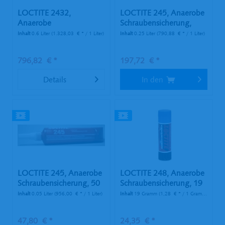
LOCTITE 2432,
LOCTITE 245, Anaerobe
Anaerobe
Schraubensicherung,
Schraubensicherung
250...
Inhalt
0.6 Liter
(1.328,03 € * / 1 Liter)
Inhalt
0.25 Liter
(790,88 € * / 1 Liter)
mit...
796,82 € *
197,72 € *
Details
In den
LOCTITE 245, Anaerobe
LOCTITE 248, Anaerobe
Schraubensicherung, 50
Schraubensicherung, 19
ml...
g...
Inhalt
0.05 Liter
(956,00 € * / 1 Liter)
Inhalt
19 Gramm
(1,28 € * / 1 Gramm)
47,80 € *
24,35 € *