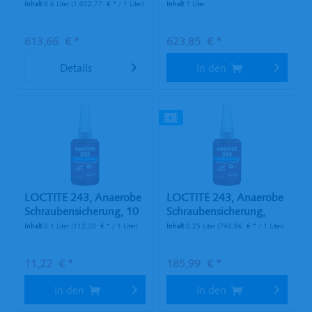
ml...
l...
Inhalt
0.6 Liter
(1.022,77 € * / 1 Liter)
Inhalt
1 Liter
613,66 € *
623,85 € *
Details
In den
LOCTITE 243, Anaerobe
LOCTITE 243, Anaerobe
Schraubensicherung, 10
Schraubensicherung,
ml...
250...
Inhalt
0.1 Liter
(112,20 € * / 1 Liter)
Inhalt
0.25 Liter
(743,96 € * / 1 Liter)
11,22 € *
185,99 € *
In den
In den