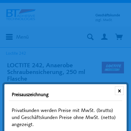
Geschäftskunde
zzgl. MwSt.
Menü
Loctite 242
LOCTITE 242, Anaerobe
Schraubensicherung, 250 ml
Flasche
Preisauszeichnung
Privatkunden werden Preise mit MwSt. (brutto)
und Geschäftskunden Preise ohne MwSt. (netto)
angezeigt.