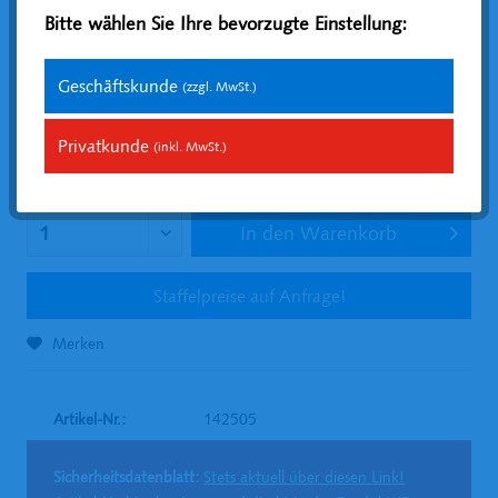
Bitte wählen Sie Ihre bevorzugte Einstellung:
Geschäftskunde
(zzgl. MwSt.)
209,67 € *
Inhalt:
0.25 Liter (838,68 € * / 1 Liter)
Privatkunde
(inkl. MwSt.)
zzgl. MwSt.
zzgl. Versandkosten
Versandfertig (in Werktagen): 3-5
In den
Warenkorb
Staffelpreise auf Anfrage!
Merken
Artikel-Nr.:
142505
Sicherheitsdatenblatt:
Stets aktuell über diesen Link!