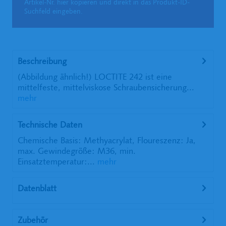
Artikel-Nr. hier kopieren und direkt in das Produkt-ID-
Suchfeld eingeben.
Beschreibung
(Abbildung ähnlich!) LOCTITE 242 ist eine
mittelfeste, mittelviskose Schraubensicherung...
mehr
Technische Daten
Chemische Basis: Methyacrylat, Floureszenz: Ja,
max. Gewindegröße: M36, min.
Einsatztemperatur:...
mehr
Datenblatt
Zubehör