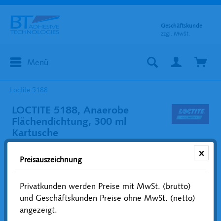
Geschäftskunde
zzgl. MwSt.
Menü
Loctite 5188
LOCTITE 5188, Anaerobe
Flächendichtung, 300 ml
Kartusche
Preisauszeichnung
Privatkunden werden Preise mit MwSt. (brutto)
und Geschäftskunden Preise ohne MwSt. (netto)
angezeigt.