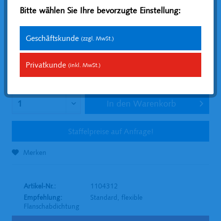
Bitte wählen Sie Ihre bevorzugte Einstellung:
Geschäftskunde
(zzgl. MwSt.)
155,93 € *
Inhalt:
0.3 Liter (519,77 € * / 1 Liter)
Privatkunde
(inkl. MwSt.)
zzgl. MwSt.
zzgl. Versandkosten
Versandfertig (in Werktagen): 3-5
In den
Warenkorb
Staffelpreise auf Anfrage!
Merken
Artikel-Nr.:
1104312
Empfehlung:
Standard, flexible
Flanschabdichtung