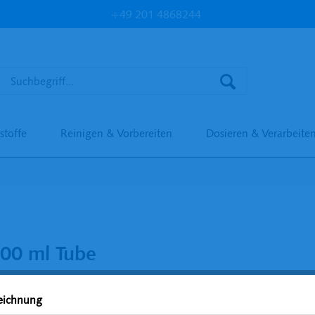
+49 201 4868244
stoffe
Reinigen & Vorbereiten
Dosieren & Verarbeite
100 ml Tube
zeichnung
18,02