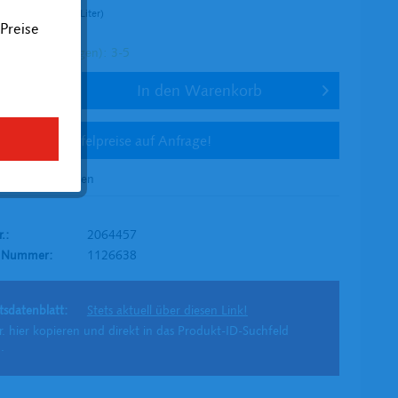
r (180,20 € * / 1 Liter)
Preise
l. Versandkosten
tig (in Werktagen): 3-5
In den
Warenkorb
Staffelpreise auf Anfrage!
en
Merken
r.:
2064457
H Nummer:
1126638
tsdatenblatt:
Stets aktuell über diesen Link!
r. hier kopieren und direkt in das Produkt-ID-Suchfeld
.