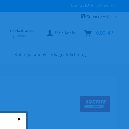
kontakt@bt-kleben.de
Service/Hilfe
Geschäftskunde
0,00 € *
Mein Konto
zzgl. MwSt.
n
Rohrreparatur & Leckageabdichtung
 € *