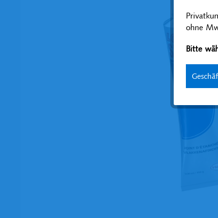
Privatku
ohne MwS
Bitte wäh
Geschä