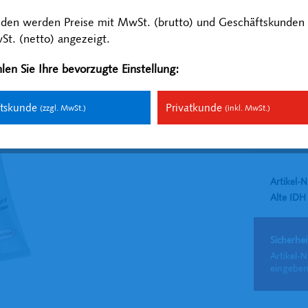
Inhalt:
0.1 Lite
nden werden Preise mit MwSt. (brutto) und Geschäftskunden 
zzgl. MwSt.
zzg
t. (netto) angezeigt.
Versandfer
len Sie Ihre bevorzugte Einstellung:
ftskunde
Privatkunde
(zzgl. MwSt.)
(inkl. MwSt.)
Vergleich
Artikel-N
Alte ID
Sicherhei
Artikel-N
eingeben