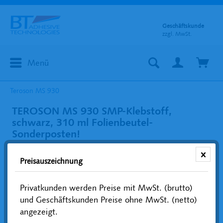
Geschäftskunde
zzgl. MwSt.
Menü
Teroson MS 930
TEROSON MS 930 SMP-Klebstoff,
schwarz, 310 ml Folienbeutel-
Sonderposten!
Preisauszeichnung
Privatkunden werden Preise mit MwSt. (brutto)
und Geschäftskunden Preise ohne MwSt. (netto)
angezeigt.