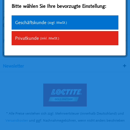
Bitte wählen Sie Ihre bevorzugte Einstellung:
+49 201 4868244
Montag bis Freitag
Geschäftskunde
(zzgl. MwSt.)
09:00-15:00 Uhr
Privatkunde
(inkl. MwSt.)
Marken
Informationen
Newsletter
* Alle Preise verstehen sich zzgl. Mehrwertsteuer (innerhalb Deutschland) und
Versandkosten
und ggf. Nachnahmegebühren, wenn nicht anders beschrieben