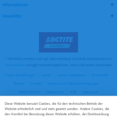
Informationen
Newsletter
* Alle Preise verstehen sich zzgl. Mehrwertsteuer (innerhalb Deutschland) und
Versandkosten
und ggf. Nachnahmegebühren, wenn nicht anders beschrieben
Cookie-Einstellungen
Loctite
Loctite Goldpartner
Technomelt
Teroson
Kontakt
Versand und Zahlungsbedingungen
Widerrufsrecht
Datenschutz
AGB
Impressum
Diese Website benutzt Cookies, die für den technischen Betrieb der
Website erforderlich sind und stets gesetzt werden. Andere Cookies, die
den Komfort bei Benutzung dieser Website erhöhen, der Direktwerbung