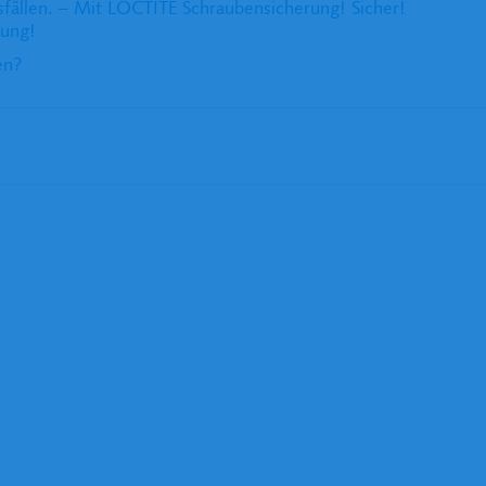
fällen. – Mit LOCTITE Schraubensicherung! Sicher!
rung!
en?