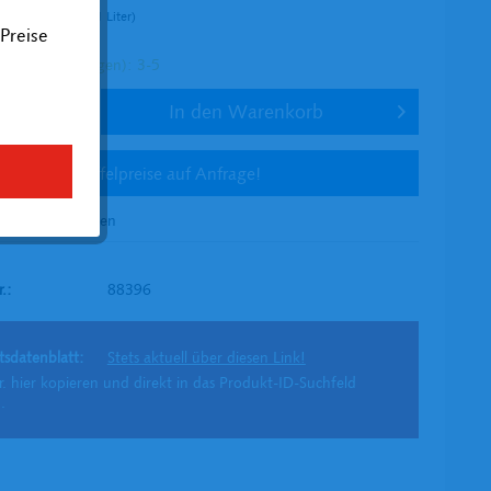
er (814,36 € * / 1 Liter)
Preise
l. Versandkosten
tig (in Werktagen): 3-5
In den
Warenkorb
Staffelpreise auf Anfrage!
en
Merken
r.:
88396
tsdatenblatt:
Stets aktuell über diesen Link!
r. hier kopieren und direkt in das Produkt-ID-Suchfeld
.