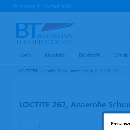
Onlineshop für Klebfachkräfte
Home
Klebstoffe
Dichtstoffe
Schmier
LOCTITE®
Loctite Schraubensicherung
Loctite 262
LOCTITE 262, Anaerobe Schra
Preisaus