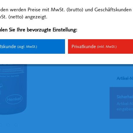
Inhalt:
0.25 Lit
nden werden Preise mit MwSt. (brutto) und Geschäftskunden 
zzgl. MwSt.
zzg
t. (netto) angezeigt.
Versandfer
len Sie Ihre bevorzugte Einstellung:
ftskunde
Privatkunde
(zzgl. MwSt.)
(inkl. MwSt.)
Vergleich
Artikel-N
Sicherhei
Artikel-N
eingeben