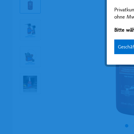
Privatku
ohne MwS
Bitte wäh
Geschä