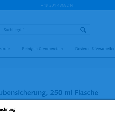
+49 201 4868244
stoffe
Reinigen & Vorbereiten
Dosieren & Verarbeite
ubensicherung, 250 ml Flasche
zeichnung
203,5