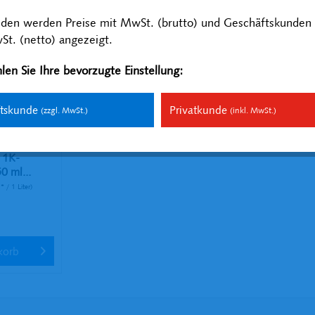
nden werden Preise mit MwSt. (brutto) und Geschäftskunden 
t. (netto) angezeigt.
len Sie Ihre bevorzugte Einstellung:
ftskunde
Privatkunde
(zzgl. MwSt.)
(inkl. MwSt.)
 1K-
0 ml...
 / 1 Liter)
korb