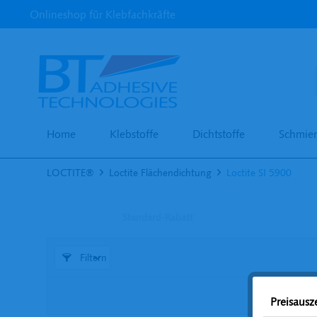
Onlineshop für Klebfachkräfte
Home
Klebstoffe
Dichtstoffe
Schmier
LOCTITE®
Loctite Flächendichtung
Loctite SI 5900
Standard-Rabatt
Filtern
Preisaus