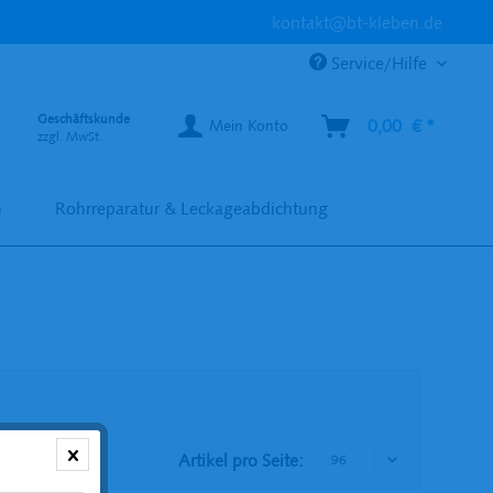
kontakt@bt-kleben.de
Service/Hilfe
Geschäftskunde
0,00 € *
Mein Konto
zzgl. MwSt.
n
Rohrreparatur & Leckageabdichtung
Artikel pro Seite: