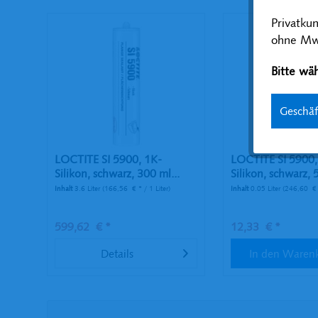
Privatku
ohne MwS
Bitte wäh
Geschä
LOCTITE SI 5900, 1K-
LOCTITE SI 5900,
Silikon, schwarz, 300 ml...
Silikon, schwarz, 5
Inhalt
3.6 Liter
(166,56 € * / 1 Liter)
Inhalt
0.05 Liter
(246,60 € *
599,62 € *
12,33 € *
Details
In den
Waren