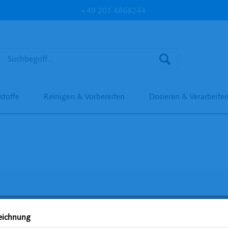
+49 201 4868244
stoffe
Reinigen & Vorbereiten
Dosieren & Verarbeite
zeichnung