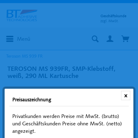
Geschäftskunde
zzgl. MwSt.
Menü
Teroson MS 939 FR
TEROSON MS 939FR, SMP-Klebstoff,
weiß, 290 ML Kartusche
Preisauszeichnung
Privatkunden werden Preise mit MwSt. (brutto)
und Geschäftskunden Preise ohne MwSt. (netto)
angezeigt.