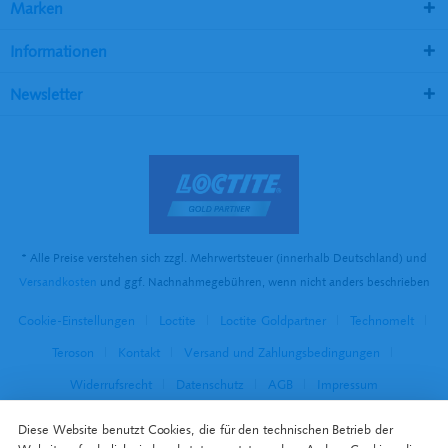
Marken
Informationen
Newsletter
* Alle Preise verstehen sich zzgl. Mehrwertsteuer (innerhalb Deutschland) und
Versandkosten
und ggf. Nachnahmegebühren, wenn nicht anders beschrieben
Cookie-Einstellungen
Loctite
Loctite Goldpartner
Technomelt
Teroson
Kontakt
Versand und Zahlungsbedingungen
Widerrufsrecht
Datenschutz
AGB
Impressum
Diese Website benutzt Cookies, die für den technischen Betrieb der