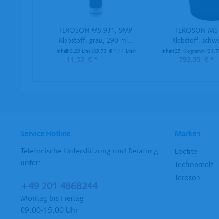
TEROSON MS 931, SMP-
TEROSON MS 
Klebstoff, grau, 290 ml...
Klebstoff, schwa
Inhalt
0.29 Liter
(39,73 € * / 1 Liter)
Inhalt
25 Kilogramm
(31,70
11,52 € *
792,35 € *
Service Hotline
Marken
Telefonische Unterstützung und Beratung
Loctite
unter:
Technomelt
Teroson
+49 201 4868244
Montag bis Freitag
09:00-15:00 Uhr