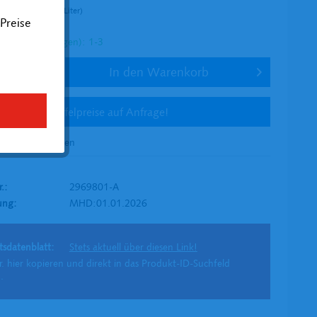
er (22,11 € * / 1 Liter)
Preise
l. Versandkosten
tig (in Werktagen): 1-3
In den
Warenkorb
Staffelpreise auf Anfrage!
en
Merken
r.:
2969801-A
ung:
MHD:01.01.2026
tsdatenblatt:
Stets aktuell über diesen Link!
r. hier kopieren und direkt in das Produkt-ID-Suchfeld
.