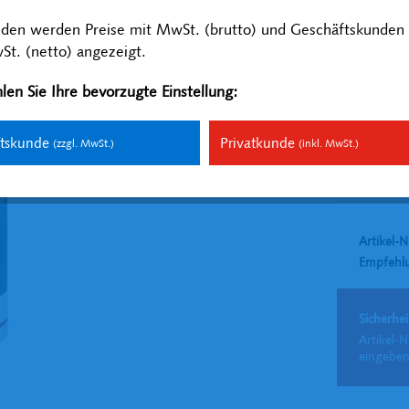
Inhalt:
0.29 Lit
nden werden Preise mit MwSt. (brutto) und Geschäftskunden 
zzgl. MwSt.
zzg
t. (netto) angezeigt.
Versandfer
len Sie Ihre bevorzugte Einstellung:
ftskunde
Privatkunde
(zzgl. MwSt.)
(inkl. MwSt.)
Vergleich
Artikel-N
Empfehl
Sicherhei
Artikel-N
eingeben