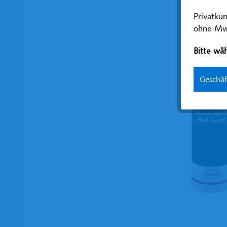
Privatku
ohne MwS
Bitte wäh
Geschä