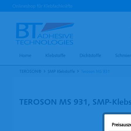
Onlineshop für Klebfachkräfte
Home
Klebstoffe
Dichtstoffe
Schmier
TEROSON®
SMP Klebstoffe
Teroson MS 931
TEROSON MS 931, SMP-Klebsto
Preisaus