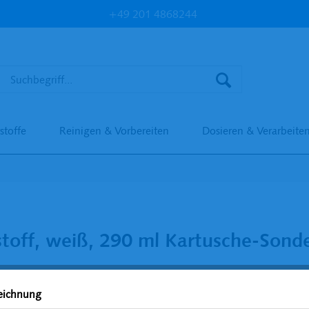
+49 201 4868244
stoffe
Reinigen & Vorbereiten
Dosieren & Verarbeite
ff, weiß, 290 ml Kartusche-Sonde
zeichnung
6,41 