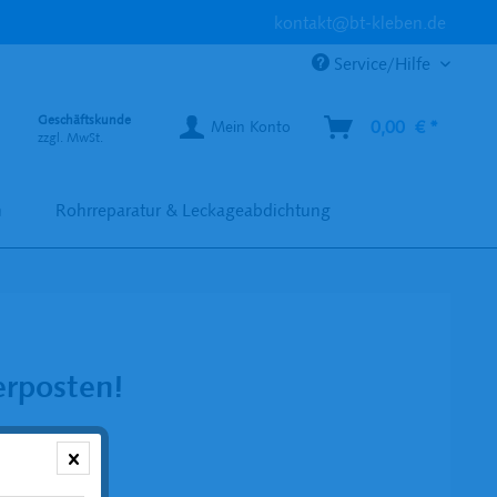
kontakt@bt-kleben.de
Service/Hilfe
Geschäftskunde
0,00 € *
Mein Konto
zzgl. MwSt.
n
Rohrreparatur & Leckageabdichtung
rposten!
€ *