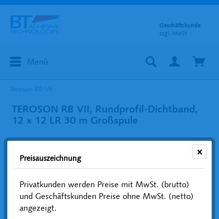
Geschäftskunde
zzgl. MwSt.
Menü
Teroson RB VII
TEROSON RB VII, Rundprofil-Dichtband,
12 x 12 LR 30 m Großspule
Preisauszeichnung
Privatkunden werden Preise mit MwSt. (brutto)
und Geschäftskunden Preise ohne MwSt. (netto)
angezeigt.