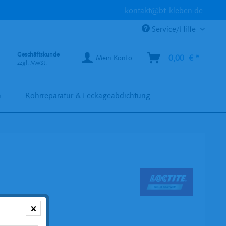
kontakt@bt-kleben.de
Service/Hilfe
Geschäftskunde
0,00 € *
Mein Konto
zzgl. MwSt.
n
Rohrreparatur & Leckageabdichtung
2 € *