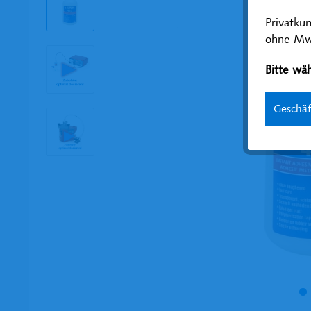
Privatku
ohne MwS
Bitte wäh
Geschä