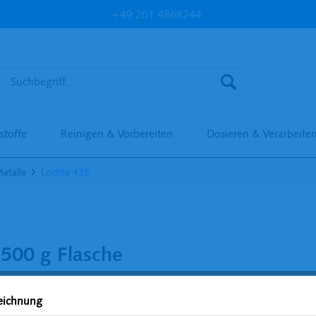
+49 201 4868244
stoffe
Reinigen & Vorbereiten
Dosieren & Verarbeite
etalle
Loctite 435
 500 g Flasche
zeichnung
425,6