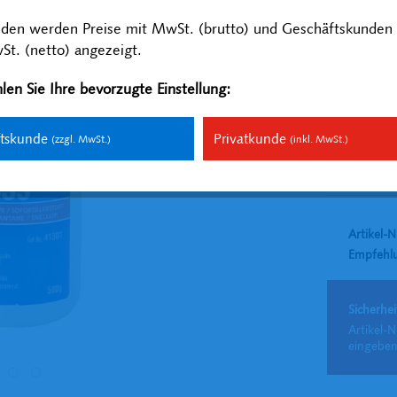
Inhalt:
500 Gr
nden werden Preise mit MwSt. (brutto) und Geschäftskunden 
zzgl. MwSt.
zzg
t. (netto) angezeigt.
Versandfer
len Sie Ihre bevorzugte Einstellung:
ftskunde
Privatkunde
(zzgl. MwSt.)
(inkl. MwSt.)
Vergleich
Artikel-N
Empfehl
Sicherhei
Artikel-N
eingeben