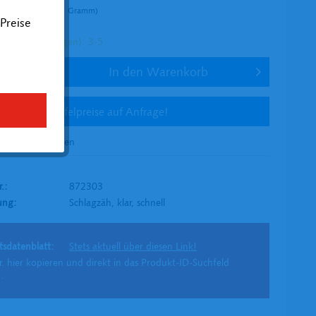
amm (0,86 € * / 1 Gramm)
Preise
l. Versandkosten
tig (in Werktagen): 3-5
In den
Warenkorb
Staffelpreise auf Anfrage!
en
Merken
r.:
872303
ung:
Schlagzäh, klar, schnell
tsdatenblatt:
Stets aktuell über diesen Link!
r. hier kopieren und direkt in das Produkt-ID-Suchfeld
.