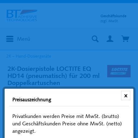
Geschäftskunde
zzgl. MwSt.
Menü
2K – Hand-Dosiergeräte
2K-Dosierpistole LOCTITE EQ
HD14 (pneumatisch) für 200 ml
Doppelkartuschen
Preisauszeichnung
Privatkunden werden Preise mit MwSt. (brutto)
und Geschäftskunden Preise ohne MwSt. (netto)
angezeigt.